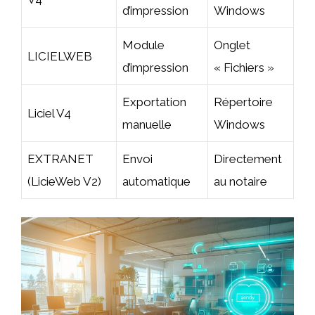
d’impression
Windows
Module
Onglet
LICIELWEB
d’impression
« Fichiers »
Exportation
Répertoire
Liciel V4
manuelle
Windows
EXTRANET
Envoi
Directement
(LicieWeb V2)
automatique
au notaire