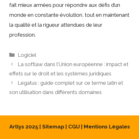
fait mieux armées pour répondre aux défis d’un
monde en constante évolution, tout en maintenant
la qualité et la rigueur attendues de leur
profession.
Catégories
Logiciel
La softlaw dans l’Union européenne : impact et
effets sur le droit et les systèmes juridiques
Legatus : guide complet sur ce terme latin et
son utilisation dans différents domaines
Artlys 2025 |
Sitemap
|
CGU
|
Mentions Légales