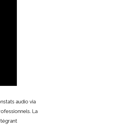
onstats audio via
rofessionnels. La
ntégrant