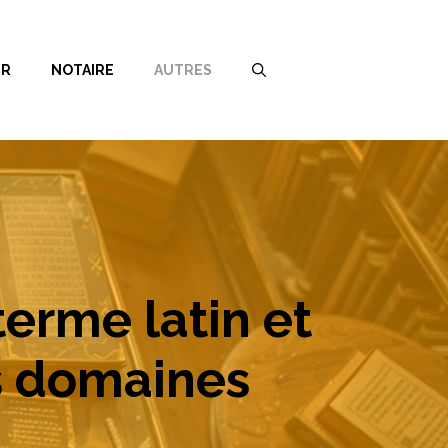
ER
NOTAIRE
AUTRES
terme latin et
ts domaines