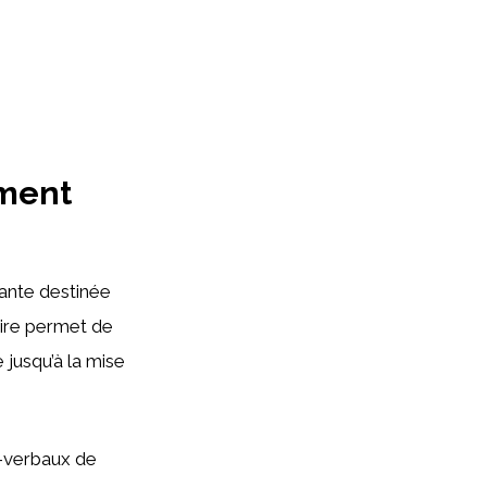
ement
vante destinée
aire permet de
e jusqu’à la mise
s-verbaux de