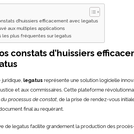
onstats d’huissiers efficacement avec legatus
uvé aux multiples applications
 les plus fréquentes sur legatus
vos constats d’huissiers efficac
atus
juridique,
legatus
représente une solution logicielle inno
 justice et aux commissaires. Cette plateforme révolutionn
té du processus de constat
, de la prise de rendez-vous initial
 document final au requérant.
itive de legatus facilite grandement la production des procè