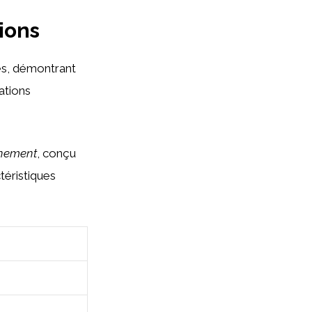
ions
es, démontrant
ations
onnement
, conçu
téristiques