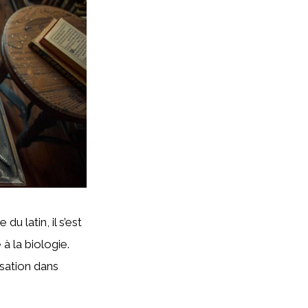
u latin, il s’est
à la biologie.
isation dans