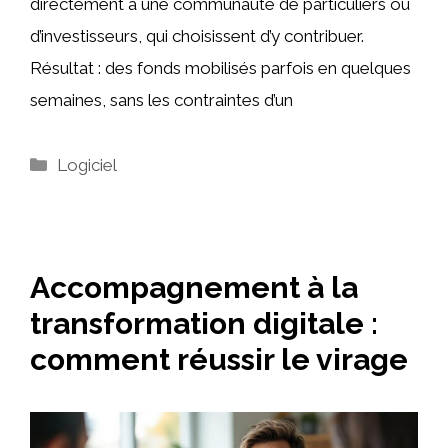
directement à une communauté de particuliers ou
d’investisseurs, qui choisissent d’y contribuer.
Résultat : des fonds mobilisés parfois en quelques
semaines, sans les contraintes d’un
Catégories
Logiciel
Accompagnement à la
transformation digitale :
comment réussir le virage