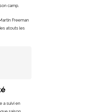
 son camp.
. Martin Freeman
des atouts les
té
 a suivi en
aque saison