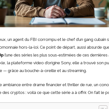
ux, un agent du FBI corrompu et le chef d’un gang cubain s
omonnaie hors-la-loi. Ce point de départ, aussi absurde que 
Up
l’une des séries les plus sous-estimées de ces dernières
kle, la plateforme video d’origine Sony, elle a trouvé son pu
iale — grâce au bouche-à-oreille et au streaming.
e ambiance entre drame financier et thriller de rue, un conce
re des cryptos : voilà ce que cette série a à offrir. On fait le po