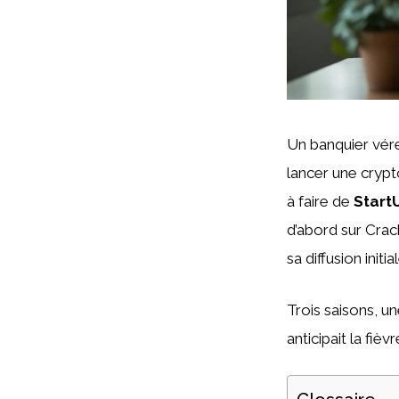
Un banquier vére
lancer une crypt
à faire de
Start
d’abord sur Crac
sa diffusion init
Trois saisons, un
anticipait la fièv