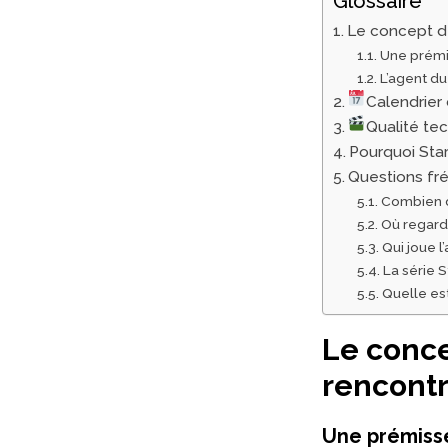
Glossaire
Le concept de
Une prémi
L’agent du
Calendrier 
Qualité te
Pourquoi Star
Questions fr
Combien d
Où regard
Qui joue l
La série S
Quelle est
Le conce
rencontr
Une prémisse