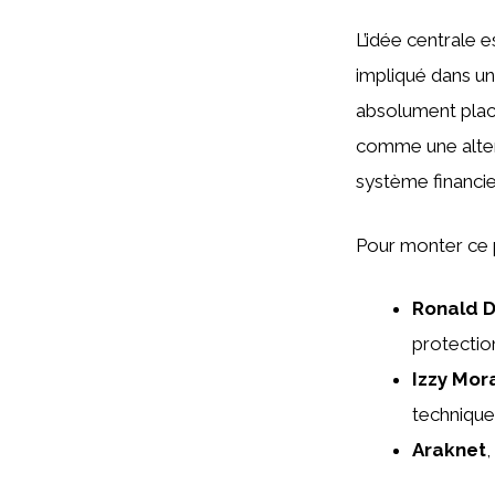
L’idée centrale e
impliqué dans un
absolument place
comme une altern
système financie
Pour monter ce p
Ronald 
protectio
Izzy Mor
technique
Araknet
,