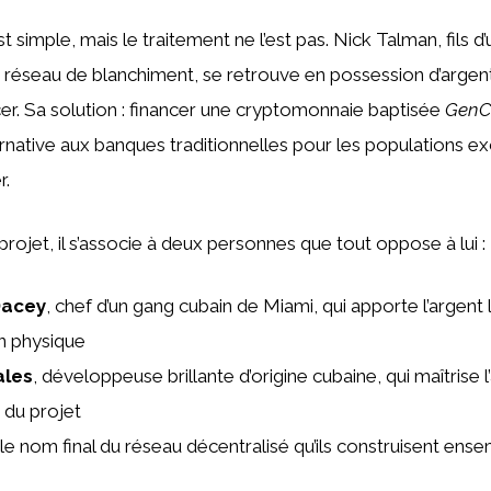
st simple, mais le traitement ne l’est pas. Nick Talman, fils d
 réseau de blanchiment, se retrouve en possession d’argent s
r. Sa solution : financer une cryptomonnaie baptisée
GenC
ative aux banques traditionnelles pour les populations ex
r.
rojet, il s’associe à deux personnes que tout oppose à lui :
Dacey
, chef d’un gang cubain de Miami, qui apporte l’argent l
n physique
ales
, développeuse brillante d’origine cubaine, qui maîtrise l
 du projet
 le nom final du réseau décentralisé qu’ils construisent ens