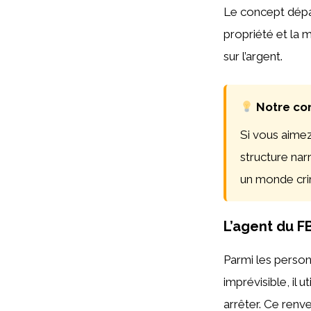
Le concept dépass
propriété et la 
sur l’argent.
Notre con
Si vous aime
structure nar
un monde crim
L’agent du FB
Parmi les person
imprévisible, il 
arrêter. Ce renv