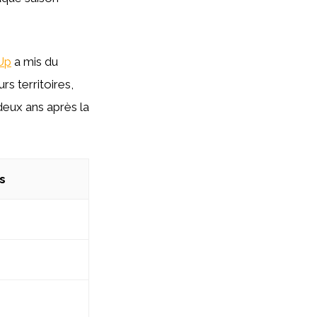
Up
a mis du
rs territoires,
deux ans après la
s