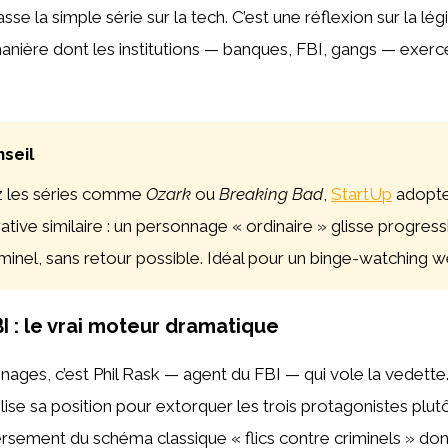
e la simple série sur la tech. C’est une réflexion sur la légit
manière dont les institutions — banques, FBI, gangs — exerc
seil
z les séries comme
Ozark
ou
Breaking Bad
,
StartUp
adopte
rative similaire : un personnage « ordinaire » glisse progre
inel, sans retour possible. Idéal pour un binge-watching 
I : le vrai moteur dramatique
nages, c’est Phil Rask — agent du FBI — qui vole la vedett
utilise sa position pour extorquer les trois protagonistes plut
ersement du schéma classique « flics contre criminels » d