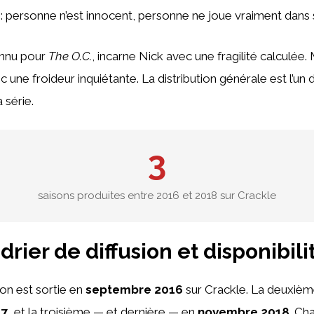
 : personne n’est innocent, personne ne joue vraiment dans
nnu pour
The O.C.
, incarne Nick avec une fragilité calculée
une froideur inquiétante. La distribution générale est l’un 
 série.
3
saisons produites entre 2016 et 2018 sur Crackle
rier de diffusion et disponibili
on est sortie en
septembre 2016
sur Crackle. La deuxième
17
, et la troisième — et dernière — en
novembre 2018
. Ch