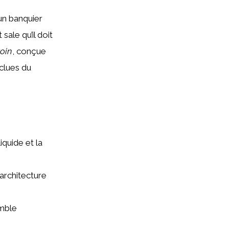
’un banquier
ale qu’il doit
oin
, conçue
clues du
iquide et la
’architecture
emble