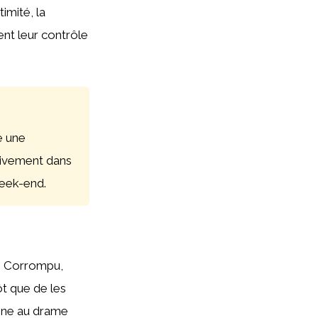
imité, la
ent leur contrôle
 une
ssivement dans
week-end.
e. Corrompu,
ôt que de les
onne au drame