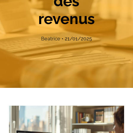
des
revenus
Beatrice
•
21/01/2025