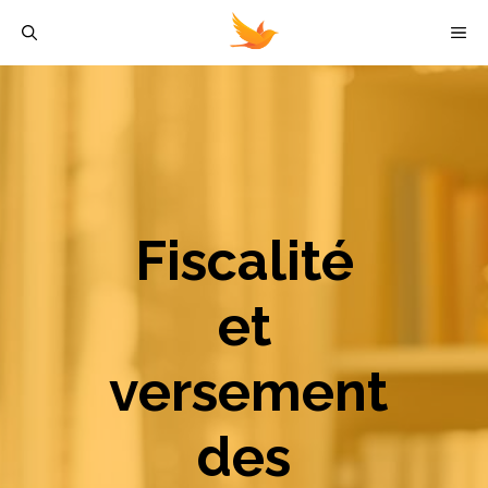
Aller
M
au
contenu
Fiscalité
et
versement
des