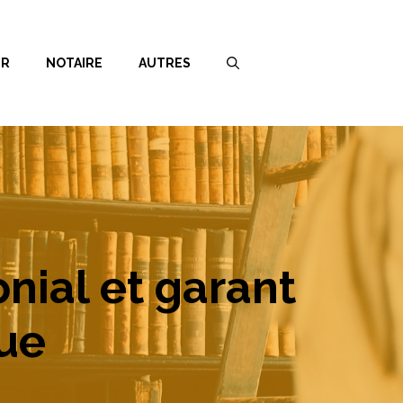
ER
NOTAIRE
AUTRES
onial et garant
que