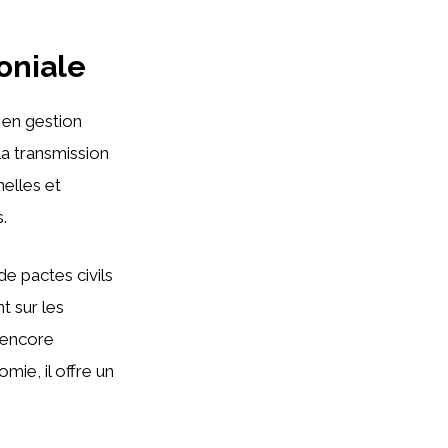
oniale
r en gestion
la transmission
nelles et
.
e pactes civils
t sur les
u encore
mie, il offre un