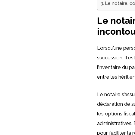
Le notaire, c
Le notair
inconto
Lorsqu’une perso
succession. Il est
l’inventaire du p
entre les héritie
Le notaire s’ass
déclaration de su
les options fis
administratives. 
pour faciliter la 