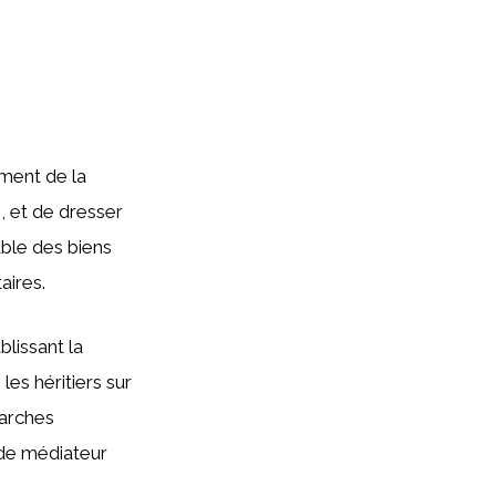
ement de la
rs, et de dresser
table des biens
aires.
lissant la
les héritiers sur
marches
e de médiateur