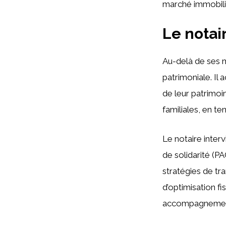
marché immobili
Le notai
Au-delà de ses mi
patrimoniale. Il 
de leur patrimoi
familiales, en t
Le notaire inter
de solidarité (P
stratégies de tr
d’optimisation fi
accompagnement 