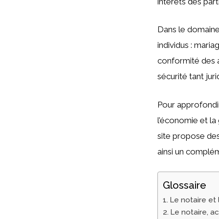
intérêts des part
Dans le domaine 
individus : maria
conformité des ac
sécurité tant ju
Pour approfondir
l’économie et la
site propose des 
ainsi un compléme
Glossaire
Le notaire et
Le notaire, a