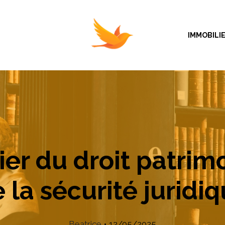
IMMOBILI
lier du droit patrim
 la sécurité juridi
Beatrice
•
12/05/2025