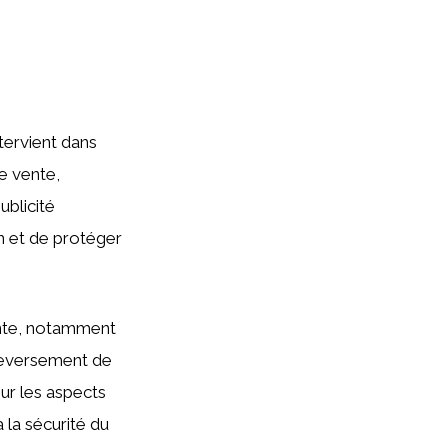
ntervient dans
e vente,
ublicité
on et de protéger
vente, notamment
 reversement de
 sur les aspects
à la sécurité du