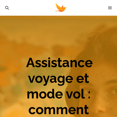
Aller
M
au
contenu
Assistance
voyage et
mode vol :
comment