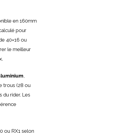
ponible en 160mm
calculé pour
 de 40×16 ou
er le meilleur
x.
aluminium
,
e trous (28 ou
s du rider. Les
dhérence
0 ou RX1 selon