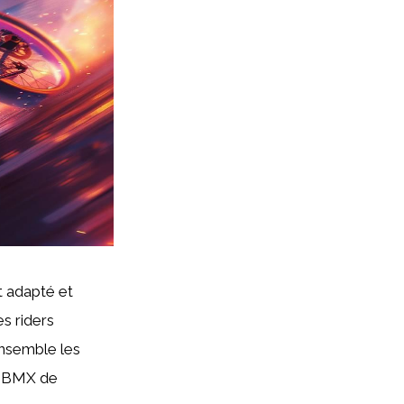
t adapté et
s riders
ensemble les
du BMX de