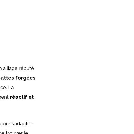
un alliage réputé
pattes forgées
nce. La
ement
réactif et
 pour s’adapter
e trouver le