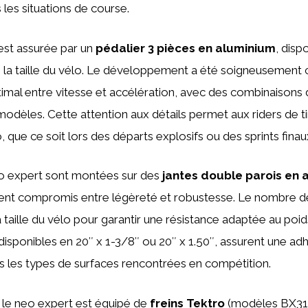
 les situations de course.
est assurée par un
pédalier 3 pièces en aluminium
, dis
la taille du vélo. Le développement a été soigneusement 
optimal entre vitesse et accélération, avec des combinaisons
modèles. Cette attention aux détails permet aux riders de tir
o, que ce soit lors des départs explosifs ou des sprints finau
o expert sont montées sur des
jantes double parois en 
lent compromis entre légèreté et robustesse. Le nombre d
a taille du vélo pour garantir une résistance adaptée au poid
disponibles en 20″ x 1-3/8″ ou 20″ x 1.50″, assurent une a
s les types de surfaces rencontrées en compétition.
, le neo expert est équipé de
freins Tektro
(modèles BX31