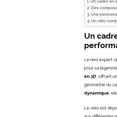
Un cadre en 
Des composan
Une personna
Un vélo comp
Un cadre
perform
Le neo expert 
pour sa légèreté
en 3D
, offrant u
géométrie du ca
dynamique
, id
Le vélo est disp
aux différentes 