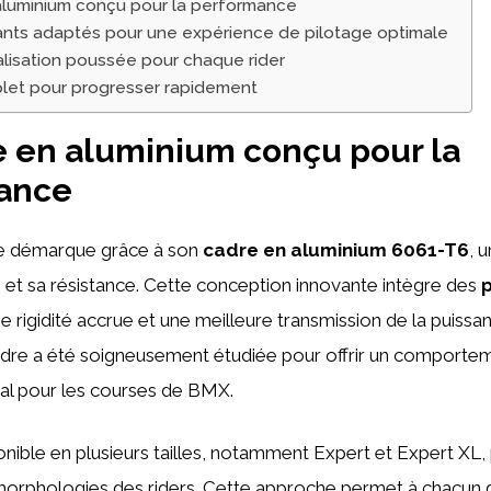
aluminium conçu pour la performance
ts adaptés pour une expérience de pilotage optimale
lisation poussée pour chaque rider
let pour progresser rapidement
 en aluminium conçu pour la
ance
se démarque grâce à son
cadre en aluminium 6061-T6
, 
 et sa résistance. Cette conception innovante intègre des
ne rigidité accrue et une meilleure transmission de la puissa
dre a été soigneusement étudiée pour offrir un comport
éal pour les courses de BMX.
onible en plusieurs tailles, notamment Expert et Expert XL,
morphologies des riders. Cette approche permet à chacun d