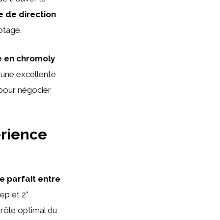
e de direction
lotage.
e en chromoly
 une excellente
 pour négocier
érience
re parfait entre
ep et 2°
rôle optimal du