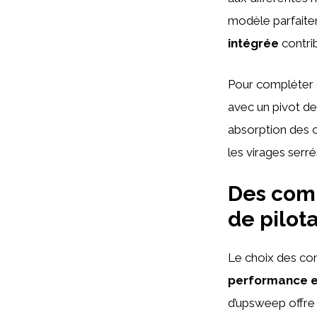
modèle parfaitem
intégrée
contrib
Pour compléter c
avec un pivot d
absorption des c
les virages serr
Des com
de pilot
Le choix des co
performance e
d’upsweep offre