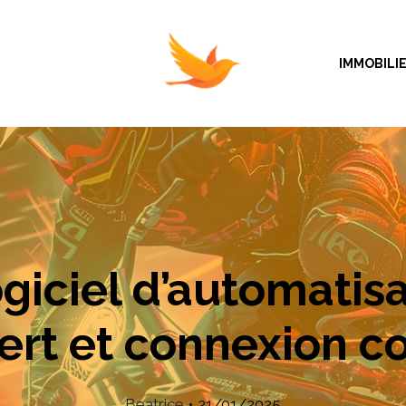
IMMOBILI
ogiciel d’automati
ert et connexion 
Beatrice
•
21/01/2025