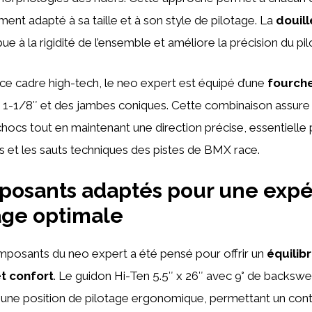
ent adapté à sa taille et à son style de pilotage. La
douill
ue à la rigidité de l’ensemble et améliore la précision du pi
e cadre high-tech, le neo expert est équipé d’une
fourch
e 1-1/8″ et des jambes coniques. Cette combinaison assure
hocs tout en maintenant une direction précise, essentielle
és et les sauts techniques des pistes de BMX race.
posants adaptés pour une exp
age optimale
mposants du neo expert a été pensé pour offrir un
équilib
t confort
. Le guidon Hi-Ten 5.5″ x 26″ avec 9° de backswe
 une position de pilotage ergonomique, permettant un cont