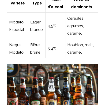
Variété
Type
d’alcool
dominants
Céréales,
Modelo
Lager
4,5%
agrumes,
Especial
blonde
caramel
Negra
Bière
Houblon, malt,
5,4%
Modelo
brune
caramel