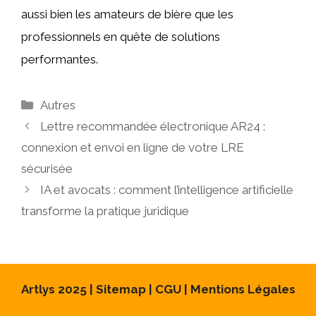
aussi bien les amateurs de bière que les
professionnels en quête de solutions
performantes.
Catégories
Autres
Lettre recommandée électronique AR24 :
connexion et envoi en ligne de votre LRE
sécurisée
IA et avocats : comment l’intelligence artificielle
transforme la pratique juridique
Artlys 2025 |
Sitemap
|
CGU
|
Mentions Légales