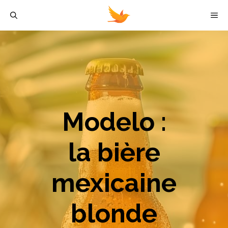
Aller
M
au
contenu
Modelo :
la bière
mexicaine
blonde