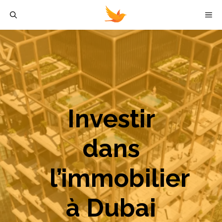
Aller
M
au
contenu
Investir
dans
l’immobilier
à Dubai