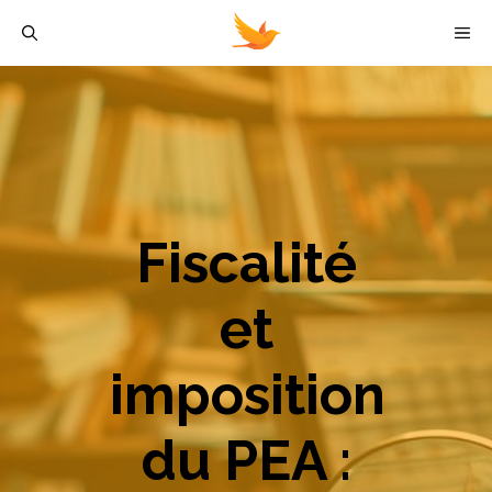
Aller
M
au
contenu
Fiscalité
et
imposition
du PEA :