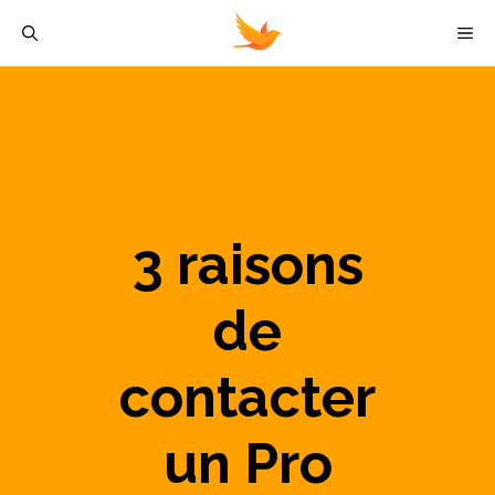
Aller
M
au
contenu
3 raisons
de
contacter
un Pro